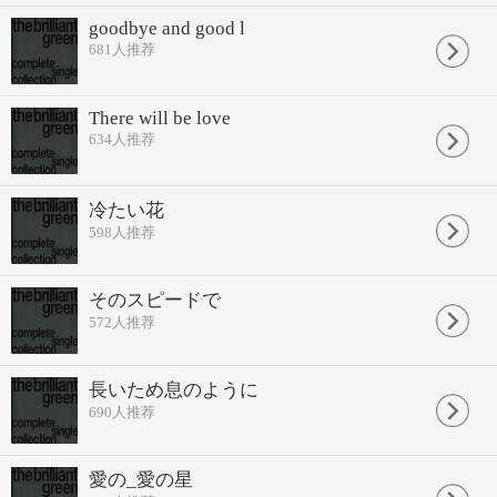
goodbye and good l
681
人推荐
There will be love
634
人推荐
冷たい花
598
人推荐
そのスピードで
572
人推荐
長いため息のように
690
人推荐
愛の_愛の星