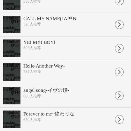
588
人推荐
CALL MY NAME(JAPAN
526
人推荐
YE! MY! BOY!
603
人推荐
Hello Another Way-
735
人推荐
angel song-イヴの鐘-
606
人推荐
Forever to me~終わりな
650
人推荐