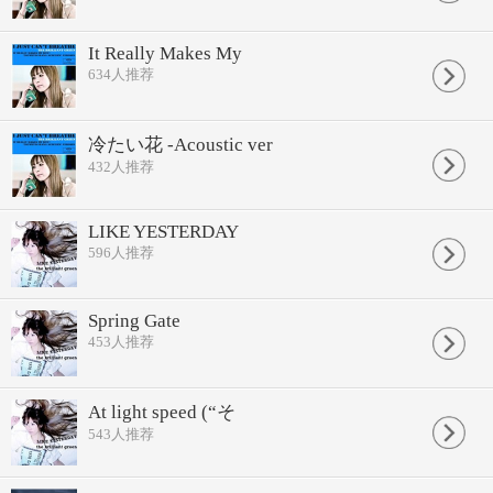
It Really Makes My
634
人推荐
冷たい花 -Acoustic ver
432
人推荐
LIKE YESTERDAY
596
人推荐
Spring Gate
453
人推荐
At light speed (“そ
543
人推荐