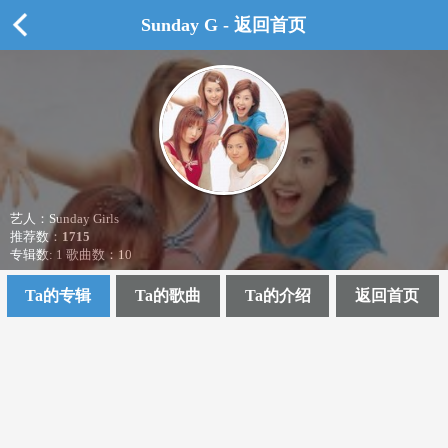
Sunday G - 返回首页
艺人：Sunday Girls
推荐数：
1715
专辑数: 1 歌曲数：10
Ta的专辑
Ta的歌曲
Ta的介绍
返回首页