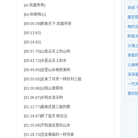
[ar:凤凰传奇]
自由
[by:刻骨明心]
康定
[00:00.39]醉美天下-凤凰传奇
相约
[00:13.92]
醉美
[00:19.92]
沙漠
[00:37.70]山是云天上的山哟
等爱
[00:43.72]水是云天上的水
心驰
[00:49.65]这里山水相依美哟
深深
[00:55.65]走来了月亮一样的刘三姐
一代
[01:00.86]山呀山滴翠哟
爱的
[01:06.87]水呀水流玉哟
[01:12.77]最美还是三姐的歌
[01:18.87]醉了蓝天 醉白云
[01:25.68]不知道这里的山水
[01:28.73]怎会像画的一样完美