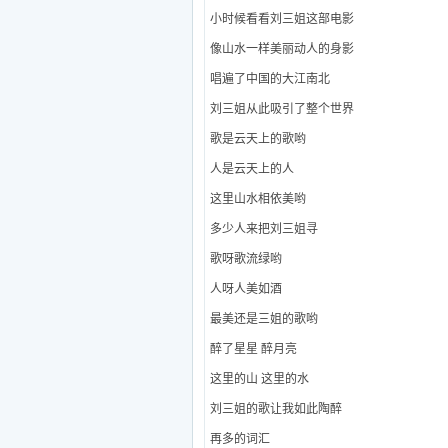
小时候看看刘三姐这部电影
像山水一样美丽动人的身影
唱遍了中国的大江南北
刘三姐从此吸引了整个世界
歌是云天上的歌哟
人是云天上的人
这里山水相依美哟
多少人来把刘三姐寻
歌呀歌流绿哟
人呀人美如酒
最美还是三姐的歌哟
醉了星星 醉月亮
这里的山 这里的水
刘三姐的歌让我如此陶醉
再多的词汇