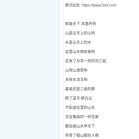
歌词出处: https://www.5nd.com
醉美天下-凤凰传奇
山是云天上的山哟
水是云天上的水
这里山水相依美哟
走来了月亮一样的刘三姐
山呀山滴翠哟
水呀水流玉哟
最美还是三姐的歌
醉了蓝天 醉白云
不知道这里的山水
怎会像画的一样完美
都说她山水甲天下
养育了唱山歌的人啊