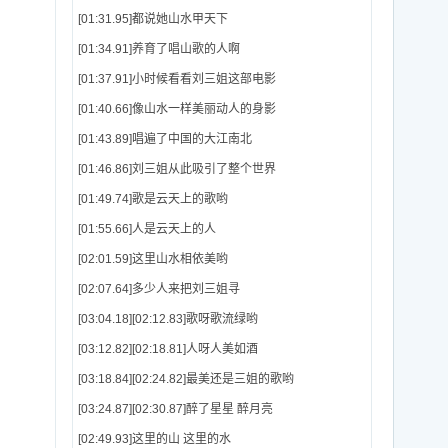
[01:31.95]都说她山水甲天下
[01:34.91]养育了唱山歌的人啊
[01:37.91]小时候看看刘三姐这部电影
[01:40.66]像山水一样美丽动人的身影
[01:43.89]唱遍了中国的大江南北
[01:46.86]刘三姐从此吸引了整个世界
[01:49.74]歌是云天上的歌哟
[01:55.66]人是云天上的人
[02:01.59]这里山水相依美哟
[02:07.64]多少人来把刘三姐寻
[03:04.18][02:12.83]歌呀歌流绿哟
[03:12.82][02:18.81]人呀人美如酒
[03:18.84][02:24.82]最美还是三姐的歌哟
[03:24.87][02:30.87]醉了星星 醉月亮
[02:49.93]这里的山 这里的水