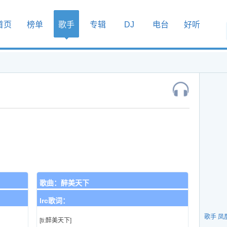
首页
榜单
歌手
专辑
DJ
电台
好听
歌曲：
醉美天下
lrc歌词：
歌手 凤
[ti:醉美天下]