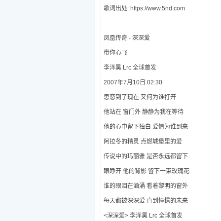
歌词出处: https://www.5nd.com
凤凰传奇 - 深深爱
带你心飞
李泽昊 Lrc 全球首发
2007年7月10日 02:30
思恋到了现在 又何为谁打开
他站在 窗门外 静静为我在等待
他的心中留下独白 爱情为谁到来
阿拉冬的精灵 点燃城堡里的爱
传说中的玛丽雅 是否永远都留下
眼睁开 他的背影 留下一束玫瑰花
谁的眼泪在汹涌 看着黎明的窗外
每天都被深深爱 直到憧憬的未来
<深深爱> 李泽昊 Lrc 全球首发