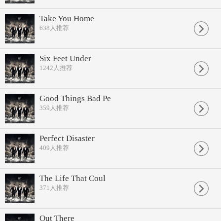
Take You Home
638
人推荐
Six Feet Under
1242
人推荐
Good Things Bad Pe
359
人推荐
Perfect Disaster
409
人推荐
The Life That Coul
371
人推荐
Out There