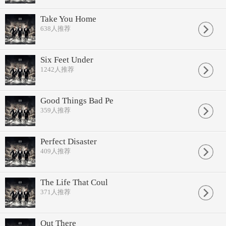
Take You Home
638
人推荐
Six Feet Under
1242
人推荐
Good Things Bad Pe
359
人推荐
Perfect Disaster
409
人推荐
The Life That Coul
371
人推荐
Out There