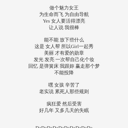
做个魅力女王
为生命而飞 为自由导航
Yes 女人要活得漂亮
让人说 我很棒
能不能 放下些什么
这是 女人帮 所以Girl一起秀
美丽 才有爱的勋章
发光 发亮 一次帮自己化个妆
回忆 是弹簧床 我跟妳 赢走那个梦
不能投降
嘿 女孩 辛苦了
老实说 累死人那些规则
疯狂爱 然后受害
好几年 又多几天的失眠
DaDaDaDaDaDaDaDaDaDa