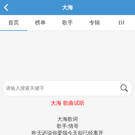
大海
首页
榜单
歌手
专辑
DJ
大海 歌曲试听
大海歌词
歌手:情哥
昨天还说你爱我今天却已经离开