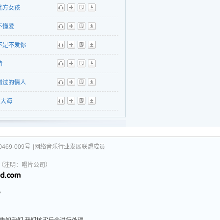
北方女孩
听
播
歌
下
不懂爱
听
播
歌
下
不是不爱你
听
播
歌
下
猜
听
播
歌
下
错过的情人
听
播
歌
下
大海
听
播
歌
下
469-009号
|网络音乐行业发展联盟成员
031（注明：唱片公司）
。