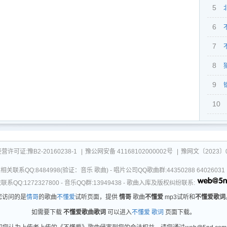
5
6
7
8
9
10
可证:豫B2-20160238-1
|
豫公网安备 41168102000002号
|
豫网文〔2023〕0
关联系QQ:8484998(验证：音乐 歌曲) - 唱片公司QQ歌曲群:44350288 64026
系QQ:1272327800 - 音乐QQ群:13949438 - 歌曲入库及版权纠纷联系:
您访问的是
情哥
的歌曲
不懂爱
试听页面，提供
情哥
歌曲
不懂爱
mp3试听和
不懂爱歌词
如需要下载
不懂爱歌曲歌词
可以进入
不懂爱 歌词
页面下载。