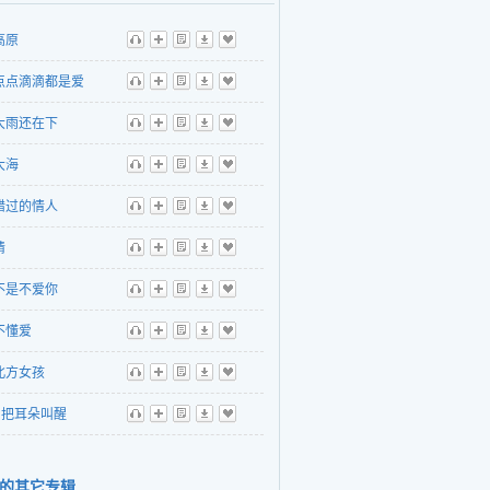
高原
听
播
歌
下
收
点点滴滴都是爱
听
播
歌
下
收
大雨还在下
听
播
歌
下
收
大海
听
播
歌
下
收
错过的情人
听
播
歌
下
收
猜
听
播
歌
下
收
不是不爱你
听
播
歌
下
收
不懂爱
听
播
歌
下
收
北方女孩
听
播
歌
下
收
把耳朵叫醒
听
播
歌
下
收
的其它专辑