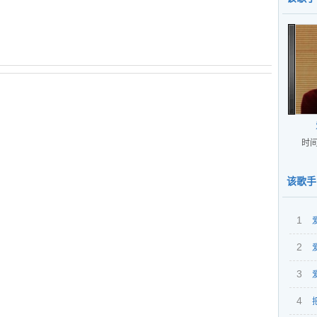
时间
该歌手
1
2
3
4