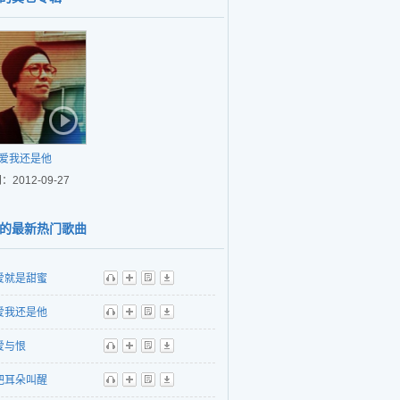
爱我还是他
：2012-09-27
的最新热门歌曲
爱就是甜蜜
听
播
歌
下
爱我还是他
听
播
歌
下
爱与恨
听
播
歌
下
把耳朵叫醒
听
播
歌
下