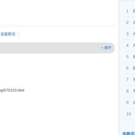
1
2
3
查看歌词
4
+ 展开
5
6
7
g/570153.html
8
9
10
该歌手