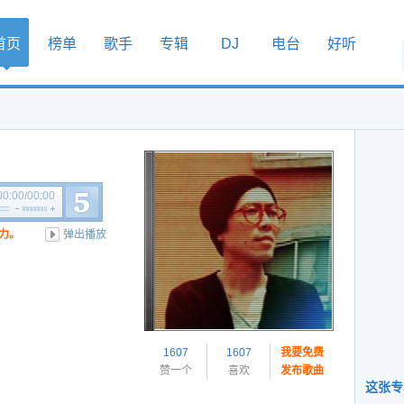
首页
榜单
歌手
专辑
DJ
电台
好听
00:00
/
00:00
力。
弹出播放
1607
1607
我要免费
赞一个
喜欢
发布歌曲
这张专