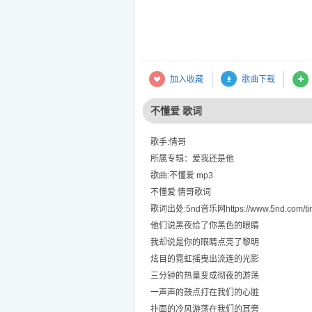
加入收藏
歌曲下载
不懂爱 歌词
歌手:情哥
所属专辑：爱我还是他
歌曲:不懂爱 mp3
不懂爱 情哥歌词
歌词出处:5nd音乐网https://www.5nd.com/tin
他们说黑夜给了你黑色的眼睛
我却说是你的眼睛点亮了黎明
炫目的霓虹摇曳出流连的光影
三分钟的热量变成彻夜的游荡
一声声的鼓点打在我们的心脏
扑面的冷风游荡在我们的耳旁