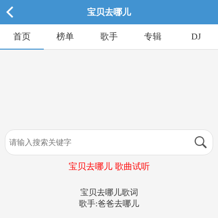
宝贝去哪儿
首页
榜单
歌手
专辑
DJ
宝贝去哪儿 歌曲试听
宝贝去哪儿歌词
歌手:爸爸去哪儿