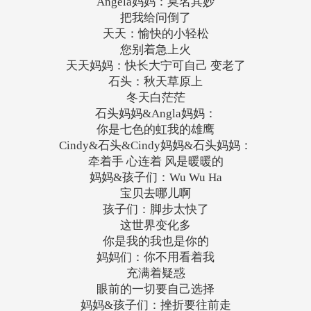
Angela妈妈：莫名其妙
把我给问倒了
天天：愉快的小轻松
您别着急上火
天天妈妈：快长大宁可自己 变老了
石头：秋天草原上
冬天白茫茫
石头妈妈&Angla妈妈：
你是七色的虹我的雄鹰
Cindy&石头&Cindy妈妈&石头妈妈：
牵着手 心连着 风是暖暖的
妈妈&孩子们：Wu Wu Ha
宝贝去哪儿啊
孩子们：脚步太快了
这世界变化多
你是我的我也是你的
妈妈们：你不用看着我
充满着疑惑
眼前的一切要自己选择
妈妈&孩子们：挫折要往前走