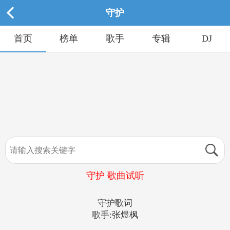
守护
首页
榜单
歌手
专辑
DJ
守护 歌曲试听
守护歌词
歌手:张煜枫