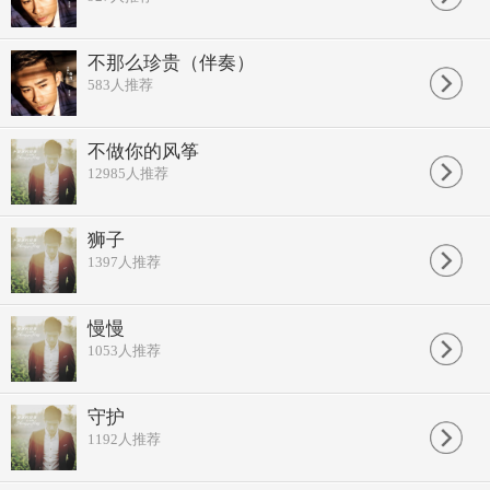
不那么珍贵（伴奏）
583
人推荐
不做你的风筝
12985
人推荐
狮子
1397
人推荐
慢慢
1053
人推荐
守护
1192
人推荐