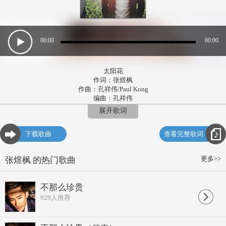
00:00
00:00
太阳花
作词：张煜枫
作曲：孔祥伟/Paul Kong
编曲：孔祥伟
演唱：张煜枫
展开歌词
发行：欧乐文化
记得 偏爱的窗台
下载歌曲
查看完整歌词
嘴角那抹微笑呢
昏暗街道 青苔忧伤的绿
被这 浅浅的感动融化了
更多>>
张煜枫 的热门歌曲
那屋檐我们依偎着躲雨
你的名字 依稀在红色的墙上
淡淡的字迹 清晰的是你声音
不那么珍贵
定格属于你我 油彩的回忆
929
人推荐
我不想伤心 你到底在哪里
我会为你挡风遮雨
不是我 只要你开心
哪怕转角看着你 就觉得庆幸