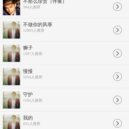
不那么珍贵（伴奏）
记得 偏爱的窗台
584
人推荐
嘴角那抹微笑呢
昏暗街道 青苔忧伤的绿
被这 浅浅的感动融化了
不做你的风筝
那屋檐我们依偎着躲雨
12985
人推荐
你的名字 依稀在红色的墙上
淡淡的字迹 清晰的是你声音
定格属于你我 油彩的回忆
我不想伤心 你到底在哪里
狮子
我会为你挡风遮雨
1397
人推荐
不是我 只要你开心
哪怕转角看着你 就觉得庆幸
我不想伤心 你究竟在哪里
慢慢
不会有人暖你手心
1054
人推荐
不是我 只要你开心
哪怕墙角躲着你
只听你声音
我只是朵 金色太阳花
守护
守护着你 微笑的表情
1193
人推荐
我只是朵 你的太阳花
只守着你 我就会安心
end...
我的
851
人推荐