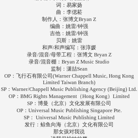
词：易家扬
曲：李偲菘
制作人：张博文Bryan Z
编曲：姚雷/钟强
吉他：姚雷/钟强
贝斯：姚雷
和声/和声编写：张淳媛
录音/混音/母带工程：张博文 Bryan Z
录音/混音棚：Bryan Z Music Studio
监制：潇喆Sean
OP：飞行石有限公司(Warner Chappell Music, Hong Kong
Limited Taiwan Branch)
SP：Warner/Chappell Music Publishing Agency (Beijing) Ltd.
OP：BMG Rights Management（Hong Kong）Limited
SP：博曼（北京）文化发展有限公司
OP：Universal Music Publishing Singapore Pte.
SP： Universal Music Publishing Limited
发行：鲸鱼向海（北京）文化有限公司
那女孩对我说