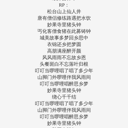
RP：
松台山上仙人井
唐有僧侣修练路遇把水饮
妙果寺里猪头钟
丐化客僧食猪在此募铸钟
城美故事多梦回乡思中
衣锦还乡把梦圆
高朋满座醉开颜
风风雨雨不忘故乡恩
头餐斑白不忘落叶归根
叮叮当啰哩唱了唱了多少年
山脚门外啰哩伴我风雨间
叮叮当啰哩唱醉思乡梦
妙果寺里猪头钟
绕心千千结
叮叮当啰哩唱了唱了多少年
山脚门外啰哩伴我风雨间
叮叮当啰哩唱醉思乡梦
妙果寺里猪头钟