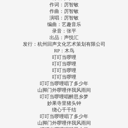
作词：厉智敏
作曲：厉智敏
演唱：厉智敏
编曲：艺趣音乐
录音：张平
出品：声悦汇
发行：杭州回声文化艺术策划有限公司
RP：木鸟
叮叮当啰哩
叮叮当啰哩
叮叮当啰哩
叮叮当啰哩
叮叮当啰哩唱了多少年
山脚门外啰哩伴我风雨间
叮叮当啰哩唱醉思乡梦
妙果寺里猪头钟
绕心千千结
叮叮当啰哩唱了多少年
山脚门外啰哩伴我风雨间