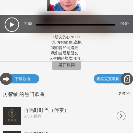
00:00
00:00
<朋友的心2012>
词:厉智敏 曲:高枫
我们曾经同路走，
我们曾经是朋友，
人生的路坎坎坷坷，
让我们有了不同的追求，
展开歌词
你在你的路上走，
我在我的路上走，
下载歌曲
查看完整歌词
别因为那岁月匆匆而过，
就忘了我们是朋友，
朋友的心你要听听，
更多>>
厉智敏 的热门歌曲
别只顾自己走不停，
朋友的心你要听听，
大风浪你要经得起，
再唱叮叮当（伴奏）
朋友的心你要听听，
671
人推荐
别只顾自己忙不停，
朋友的心你要听听，
我祝你明天好光景，