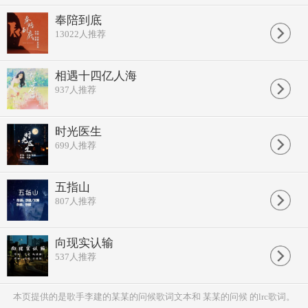
奉陪到底
13022
人推荐
相遇十四亿人海
937
人推荐
时光医生
699
人推荐
五指山
807
人推荐
向现实认输
537
人推荐
本页提供的是歌手李建的某某的问候歌词文本和 某某的问候 的lrc歌词。