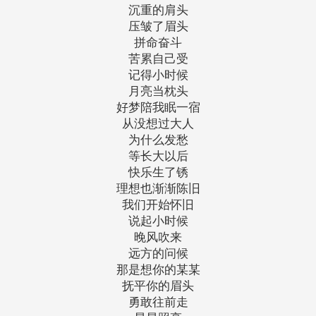
沉重的肩头
压皱了眉头
拼命奋斗
苦累自己受
记得小时候
月亮当枕头
好梦陪我眠一宿
从没想过大人
为什么发愁
等长大以后
快乐生了锈
理想也渐渐陈旧
我们开始怀旧
说起小时候
晚风吹来
远方的问候
那是想你的某某
抚平你的眉头
勇敢往前走