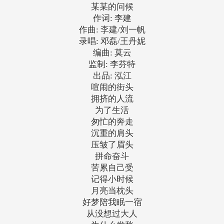
某某的问候
作词: 李建
作曲: 李建/刘一帆
录唱: 邓磊/王丹妮
编曲: 莫云
监制: 李芬特
出品: 泓江
喧闹的街头
拥挤的人流
为了生活
匆忙的奔走
沉重的肩头
压皱了眉头
拼命奋斗
苦累自己受
记得小时候
月亮当枕头
好梦陪我眠一宿
从没想过大人