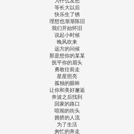
为什么发愁
等长大以后
快乐生了锈
理想也渐渐陈旧
我们开始怀旧
说起小时候
晚风吹来
远方的问候
那是想你的某某
抚平你的眉头
勇敢往前走
星星照亮
孤独的眼眸
让你和美好邂逅
奔波之后找到
回家的路口
喧闹的街头
拥挤的人流
为了生活
匆忙的奔走