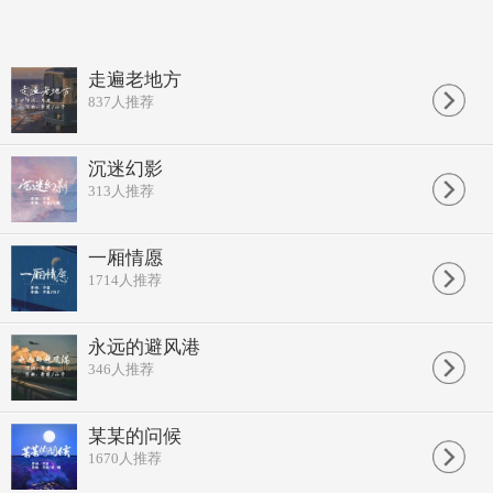
走遍老地方
837
人推荐
沉迷幻影
313
人推荐
一厢情愿
1714
人推荐
永远的避风港
346
人推荐
某某的问候
1670
人推荐