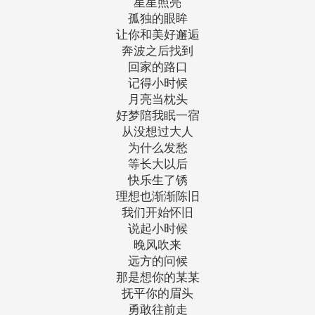
星星照亮
孤独的眼眸
让你和美好邂逅
奔波之后找到
回家的路口
记得小时候
月亮当枕头
好梦陪我眠一宿
从没想过大人
为什么发愁
等长大以后
快乐生了锈
理想也渐渐陈旧
我们开始怀旧
说起小时候
晚风吹来
远方的问候
那是想你的某某
抚平你的眉头
勇敢往前走