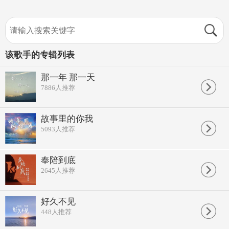
该歌手的专辑列表
那一年 那一天
7886
人推荐
故事里的你我
5093
人推荐
奉陪到底
2645
人推荐
好久不见
448
人推荐