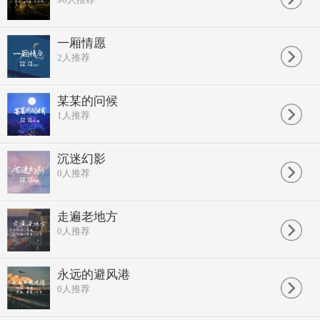
一厢情愿
2
人推荐
某某的问候
1
人推荐
沉迷幻影
0
人推荐
走遍老地方
0
人推荐
永远的避风港
0
人推荐