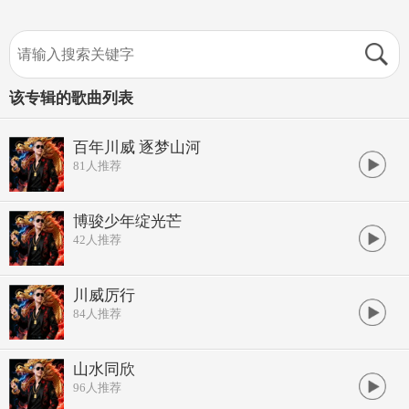
该专辑的歌曲列表
百年川威 逐梦山河
81
人推荐
博骏少年绽光芒
42
人推荐
川威厉行
84
人推荐
山水同欣
96
人推荐