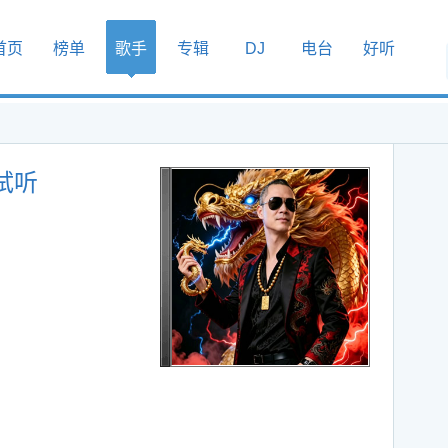
首页
榜单
歌手
专辑
DJ
电台
好听
试听