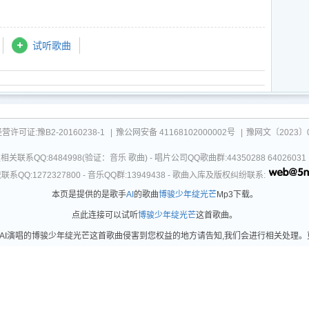
试听歌曲
可证:豫B2-20160238-1
|
豫公网安备 41168102000002号
|
豫网文〔2023〕0
关联系QQ:8484998(验证：音乐 歌曲) - 唱片公司QQ歌曲群:44350288 64026
系QQ:1272327800 - 音乐QQ群:13949438 - 歌曲入库及版权纠纷联系:
本页是提供的是歌手
AI
的歌曲
博骏少年绽光芒
Mp3下载。
点此连接可以试听
博骏少年绽光芒
这首歌曲。
I演唱的博骏少年绽光芒这首歌曲侵害到您权益的地方请告知,我们会进行相关处理。更新时