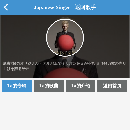
Japanese Singer - 返回歌手
過去7枚のオリジナル・アルバムでミリオン超えが4作、計800万枚の売り
上げを誇る平井
Ta的专辑
Ta的歌曲
Ta的介绍
返回首页