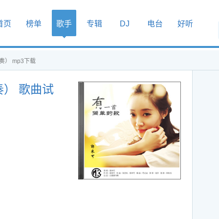
首页
榜单
歌手
专辑
DJ
电台
好听
） mp3下载
） 歌曲试