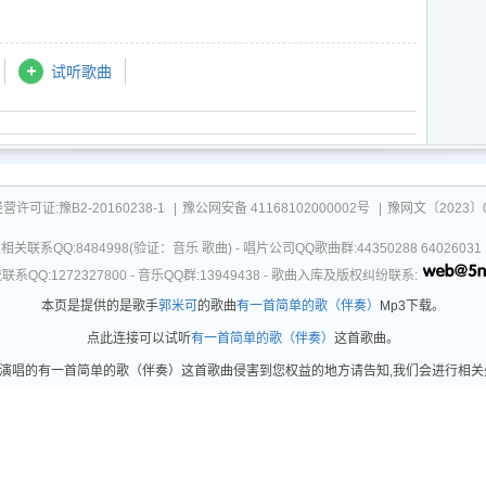
试听歌曲
可证:豫B2-20160238-1
|
豫公网安备 41168102000002号
|
豫网文〔2023〕0
关联系QQ:8484998(验证：音乐 歌曲) - 唱片公司QQ歌曲群:44350288 64026
系QQ:1272327800 - 音乐QQ群:13949438 - 歌曲入库及版权纠纷联系:
本页是提供的是歌手
郭米可
的歌曲
有一首简单的歌（伴奏）
Mp3下载。
点此连接可以试听
有一首简单的歌（伴奏）
这首歌曲。
唱的有一首简单的歌（伴奏）这首歌曲侵害到您权益的地方请告知,我们会进行相关处理。