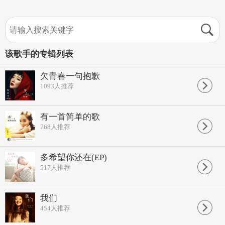
该歌手的专辑列表
欠青春一句抱歉
1093
人推荐
有一首简单的歌
768
人推荐
多希望你还在(EP)
517
人推荐
我们
454
人推荐