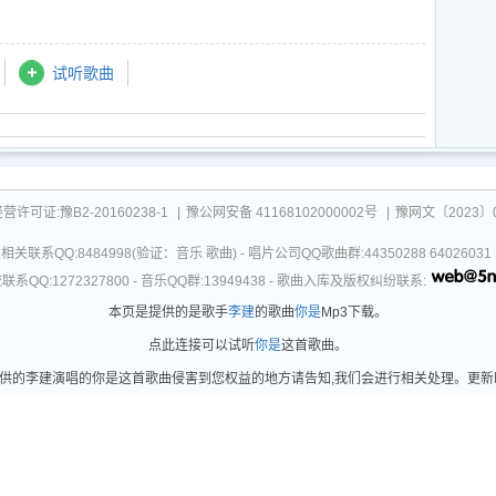
试听歌曲
可证:豫B2-20160238-1
|
豫公网安备 41168102000002号
|
豫网文〔2023〕0
关联系QQ:8484998(验证：音乐 歌曲) - 唱片公司QQ歌曲群:44350288 64026
系QQ:1272327800 - 音乐QQ群:13949438 - 歌曲入库及版权纠纷联系:
本页是提供的是歌手
李建
的歌曲
你是
Mp3下载。
点此连接可以试听
你是
这首歌曲。
供的李建演唱的你是这首歌曲侵害到您权益的地方请告知,我们会进行相关处理。更新时间：2