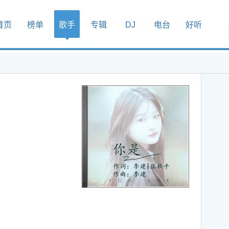
首页
榜单
歌手
专辑
DJ
电台
好听