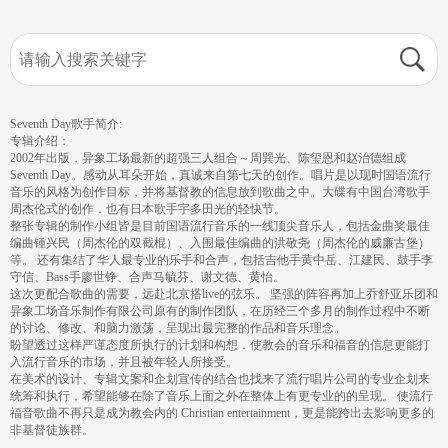
Seventh Day歌手简介:
专辑介绍：
2002年出版，异象工场最新的超强三人组合～周巽光、陈玺恩和赵治德组成
Seventh Day。感动从耳朵开始，真诚来自第七天的创作。唱片是以现时国语流行
音乐的风格为创作目标，并将基督教的信息放到歌曲之中。大碟有中国台湾歌手
周杰伦式的创作，也有日本歌手宇多田光的轻快节。
整张专辑的制作小组皆是目前国语流行音乐的一线顶尖音乐人，包括金曲奖最佳
编曲锺兴民（周杰伦的双截棍）、入围最佳编曲的洪敬尧（周杰伦的威廉古堡）
等。 还有集结了华人最专业的乐手和合声，包括吉他手黄中岳、江建民、鼓手李
守信、Bass手廖世铮、合声马毓芬、谢文德、黄怡。
这次更配合歌曲的需要，远赴北京搭live的弦乐。 坚强的阵容再加上乔舒亚乐团和
异象工场音乐制作有限公司原有的制作团队，在历经三个多月的制作过程中不断
的讨论、修改、和脑力激荡，呈现出最完整的作品和音乐理念。
盼望透过这样严谨态度所执行的计划和构想，使教会的音乐和福音的信息更能打
入流行音乐的市场，并且被年轻人所接受。
在美术的设计、专辑文案和企划宣传的结合也找来了流行唱片公司的专业企划来
统筹和执行，希望能够在除了音乐上面之外在整体上有更专业的的呈现。 使流行
福音歌曲不再只是成为教会内的 Christian entertainment，更是能跨出去影响更多的
非基督徒族群。