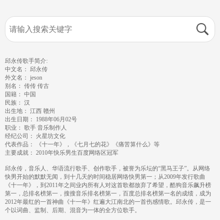
邱永传歌手简介:
中文名： 邱永传
外文名： jeson
别名： 传传 传古
国籍： 中国
民族： 汉
出生地： 江西 赣州
出生日期： 1988年06月02号
职业： 歌手 音乐制作人
经纪公司： 火星坊文化
代表作品： 《十一年》，《七月七的花》《痛苦算什么》等
主要成就： 2010年快乐男生百度网络区冠军
邱永传，音乐人、华语流行歌手、创作歌手，被誉为乐坛的“黑马王子”。从网络
快男开始的默默无闻，到十几天的时间稳居网络快男第一；从2009年发行歌曲
《十一年》，到2011年之间业内所有人对这首歌都放弃了希望，酷狗音乐飙升榜
第一，总排名榜第一，搜搜音乐排名榜第一，百度总排名榜第一名的成绩，成为
2012年最红的一首神曲《十一年》红遍大江南北的一首伤感情歌。邱永传，是一
个以词曲、监制、后期、混音为一体的全方位歌手。