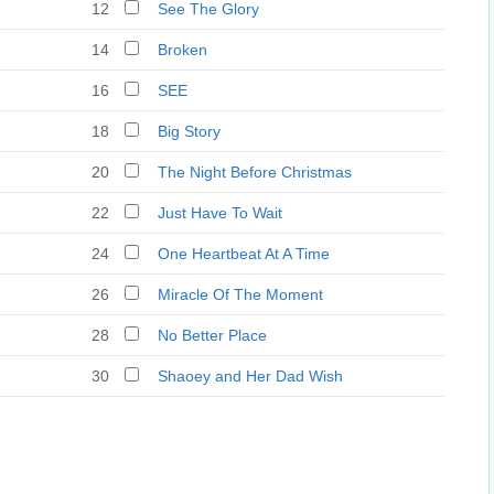
12
See The Glory
14
Broken
16
SEE
18
Big Story
20
The Night Before Christmas
22
Just Have To Wait
24
One Heartbeat At A Time
26
Miracle Of The Moment
28
No Better Place
30
Shaoey and Her Dad Wish
You a Merry Christmas