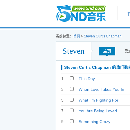
首页
当前位置：
首页
>
Steven Curtis Chapman
Steven
主页
歌
Curtis
Steven Curtis Chapman 的热门歌
1
This Day
Chapman
3
When Love Takes You In
5
What I'm Fighting For
7
You Are Being Loved
9
Something Crazy