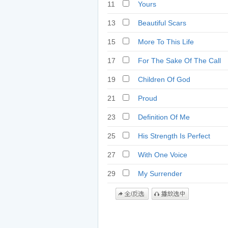
11
Yours
13
Beautiful Scars
15
More To This Life
17
For The Sake Of The Call
19
Children Of God
21
Proud
23
Definition Of Me
25
His Strength Is Perfect
27
With One Voice
29
My Surrender