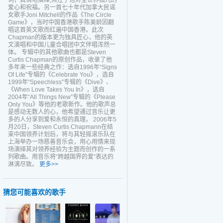
词，真情地演绎,倾注了他对全世界孤儿的
爱心和祝福。另一首七十年代加拿大民谣
女歌手Joni Mitchell的作品《The Circle
Game》，当时中国香港歌手陈美龄因翻
唱这首英文歌而红遍中国香港。此次
Chapman的版本更为独具匠心，他的英
文演唱和中国儿童合唱团中文伴唱浑然一
体。 专辑中的其他歌曲也都是Steven
Curtis Chapman的原创作品，收录了他
多年来一些经典之作：选自1996年“Signs
Of Life”专辑的《Celebrate You》，选自
1999年“Speechless”专辑的《Dive》、
《When Love Takes You In》，选自
2004年“All Things New”专辑的《Please
Only You》等他的老歌新作。他的歌声总
是感动无数人的心，他希望通过音乐让更
多的人分享到爱和永恒的真理。 2006年5
月20日，Steven Curtis Chapmann在结
束中国领养计划后，将与其轻摇滚乐队在
上海举办一场慈善音乐会，用心用情来现
场演绎其对领养经验为主题而创作的一系
列歌曲。用音乐将“跨越国界的爱”表达的
淋漓尽致。
更多>>
猜您可能喜欢的歌手