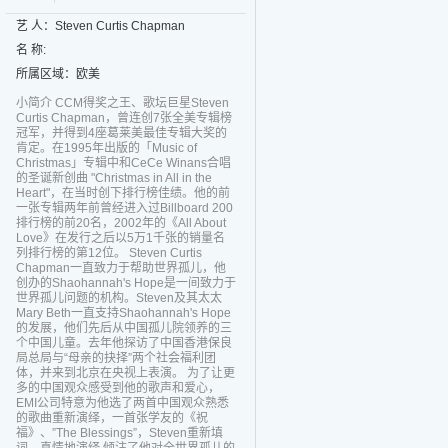
艺 人：Steven Curtis Chapman
名 称:
所属区域：欧美
小简介 CCM得奖之王、歌坛巨星Steven
Curtis Chapman，曾连创7张全美专辑榜
冠军，并得到4座葛莱美最佳专辑大奖的
肯定。在1995年出版的「Music of
Christmas」专辑中和CeCe Winans合唱
的圣诞新创曲 "Christmas in All in the
Heart"，在当时创下排行榜佳绩。他的前
一张专辑两年前曾经进入过Billboard 200
排行榜的前20名，2002年的《All About
Love》在发行之后以5万1千张的销量名
列排行榜的第12位。 Steven Curtis
Chapman一直致力于帮助世界孤儿，他
创办的Shaohannah's Hope是一间致力于
世界孤儿问题的机构。Steven及其太太
Mary Beth一直支持Shaohannah's Hope
的发展，他们先后从中国孤儿院领养的三
个中国儿童。去年他探访了中国香港保良
局总局与“母亲的抉择”两个社会福利团
体，并来到北京在央视上表演。 为了让更
多的中国观众感受到他的歌声和爱心，
EMI公司特意为他选了两首中国观众熟悉
的歌曲重新演绎，一首张学友的《祝
福》、”The Blessings”，Steven重新填