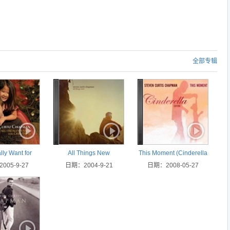
全部专辑
ally Want for
All Things New
This Moment (Cinderella
005-9-27
istmas
日期：2004-9-21
日期：2008-05-27
Edition)