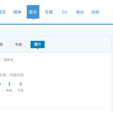
首页
榜单
歌手
专辑
DJ
电台
好听
曲
专辑
简介
人：淮梓伦
:
区域：中国大陆
8
3
3
歌曲
专辑