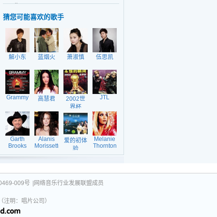
日期：2010-11-2
EP
猜您可能喜欢的歌手
解小东
蓝烟火
萧淑慎
伍思凯
Grammy
JTL
高慧君
2002世
界杯
Garth
Alanis
Melanie
爱的初体
Brooks
Morissette
Thornton
验
469-009号
|网络音乐行业发展联盟成员
031（注明：唱片公司）