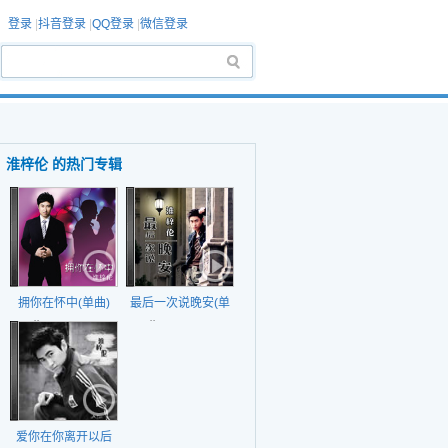
登录
|
抖音登录
|
QQ登录
|
微信登录
淮梓伦 的热门专辑
拥你在怀中(单曲)
最后一次说晚安(单
日期：2014-8-5
日期：2014-4-1
曲)
爱你在你离开以后