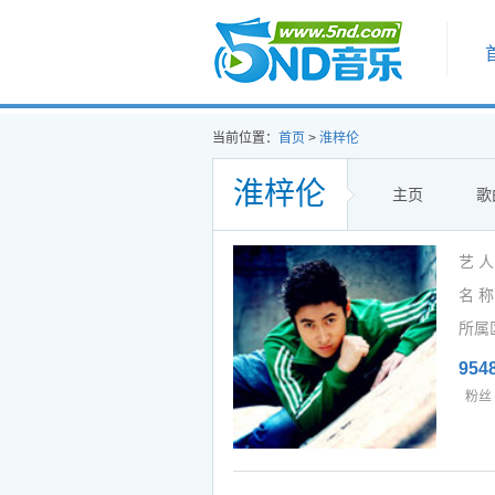
首页
当前位置：
首页
>
淮梓伦
淮梓伦
主页
歌
艺 
名 称
所属
954
粉丝