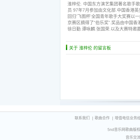
淮梓伦. 中国东方演艺集团著名歌手歌
员 97年7月参加由文化部.中国香港
回归’飞图杯’全国青年歌手大奖赛以一
京赛区摘得了“伯乐奖”.奖品由中国
徐日勤.谭咏麟.张国荣.以及大赛特
关于 淮梓伦 的留言板
联系我们
|
歌曲合作
|
增值电信业务经营许
5nd音乐网歌曲版权相
音乐交流联