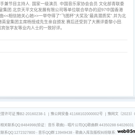
手兼节目主持人. 国家一级演员. 中国音乐家协会会员 文化部青联委
英皇集团.北京天平文化发展有限公司等单位联合举办的迎97中国香港
曲<<相信她关心她>>一举夺得了“飞图杯”大奖及“最具潜质奖”.并为北
香港英皇集团主席杨授成先生亲自颁发.赛后还受到了大赛评委黎小田.
邀嘉宾张学友等业内人士的一致好评。
可证:豫B2-20160238-1
|
豫公网安备 41168102000002号
|
豫网文〔2023〕0
关联系QQ:8484998(验证：音乐 歌曲) - 唱片公司QQ歌曲群:44350288 64026
系QQ:1272327800 - 音乐QQ群:13949438 - 歌曲入库及版权纠纷联系: