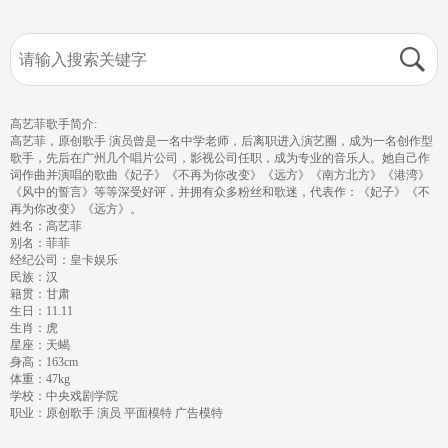
高艺菲歌手简介:
高艺菲，原创歌手 演员曾是一名中学老师，后离职进入演艺圈，成为一名创作型
歌手，先后在广州几个唱片公司，影视公司任职，成为专业的音乐人。她自己作
词作曲并演唱的歌曲《妃子》《不再为你改变》《远方》《南方北方》《港湾》
《风中的誓言》等等深受好评，并拥有众多粉丝和歌迷，代表作：《妃子》《不
再为你改变》《远方》。
姓名：高艺菲
别名：菲菲
经纪公司：皇卡娱乐
民族：汉
籍贯：甘肃
生日：11.11
生肖：虎
星座：天蝎
身高：163cm
体重：47kg
学校：中央戏剧学院
职业：原创歌手 演员 平面模特 广告模特