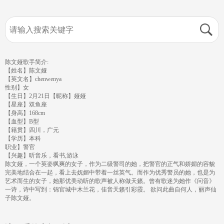
陈文娅歌手简介:
【姓名】陈文娅
【英文名】chenwenya
性别】女
【生日】2月21日【昵称】娅娅
【星座】双鱼座
【身高】168cm
【血型】B型
【籍贯】四川，广元
【学历】本科
职业】警官
【兴趣】听音乐，看书,游泳
陈文娅，一个英姿飒爽的女子，作为二级警司的她，把警官的正气和娇媚的容貌
完美地结合在一起，看上去妩媚中带着一丝英气。而作为优秀警员的她，也是为
艺术而生的女子，她那优美动听的歌声被人称做天籁。曾有歌迷为她作《问音》
一诗，诗中写到：锦官城中木兰花，佳音天籁引彩霞。 欲问此曲自何人，丽声仙
子陈文娅。