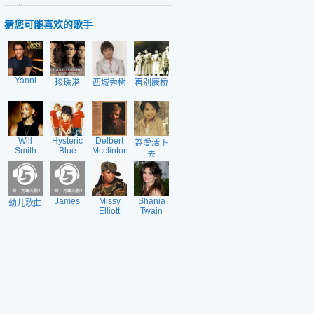
日期：2020-10-26
猜您可能喜欢的歌手
Yanni
珍珠港
西城秀树
再別康桥
Will
Hysteric
Delbert
為愛活下
Smith
Blue
Mcclinton
去
James
Missy
Shania
幼儿歌曲
Elliott
Twain
一