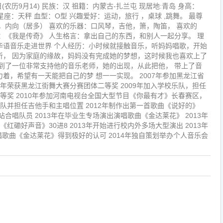
日(农历9月14) 民族：汉 祖籍：内蒙古-扎兰屯 现居地:青岛 身高：
手 星座：天秤 血型：O型 兴趣爱好：运动，旅行 ，桌球 ,跳舞。 最尊
，内向（居多） 喜欢的乐器：口风琴，吉他，箫，陶笛， 喜欢的
：《我是传奇》 人生格言：拿出自己的东西，和别人一起分享。 理
.让华语音乐走进世界 个人经历：小时候就接触音乐，听妈妈唱歌，开始
听， 因为家庭的缘故，妈妈没有完成她的梦想，这时候我也喜欢上了
到了一位非常支持他的音乐老师，她的出现，从此把他， 带上了音
着，希望有一天能把自己的梦 想一一实现。 2007年参加黑龙江省
8年荣获黑龙江街舞大赛分赛团体二等奖 2009年加入学校乐队，担任
二等奖 2010年参加河南电视台全国大型节目《你最有才》长春赛区，
乐队并担任吉他手和主唱位置 2012年制作出第一首歌曲《说好的》
站合唱队员 2013年在毕业生专场演出演唱歌曲《金达莱花》 2013年
《红磡好声音》30进8 2013年开始进行校内外多场大型演出 2013年
唱歌曲《金达莱花》得到极好的认可 2014年独自策划举办个人音乐会