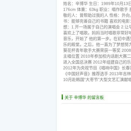
姓名：辛博华 生日：1989年10月13
176cm 体重：63kg 职业：唱作歌
敬的人：曾帮助过我的人 性格：外向
书：能够完善自己的书籍 喜欢的电影
想：1.开一场属于自己的演唱会 2
喜欢上了唱歌。妈妈当时唱歌非常好
音乐，开始了 他的第一步。在初中遇
乐的殿堂。之后，他一直为了梦想努力
葵花杯青年歌手大赛荣获一等奖 200
主唱位置 2010年参加校内话剧大赛
进入全国总决赛 2012年组建自己的
2012年为央视节目《唱响中国》长春
《中国好声音》推荐选手 2013年吉林
10月赴韩国“大枣节”大型文艺汇演献
关于 辛博华 的留言板