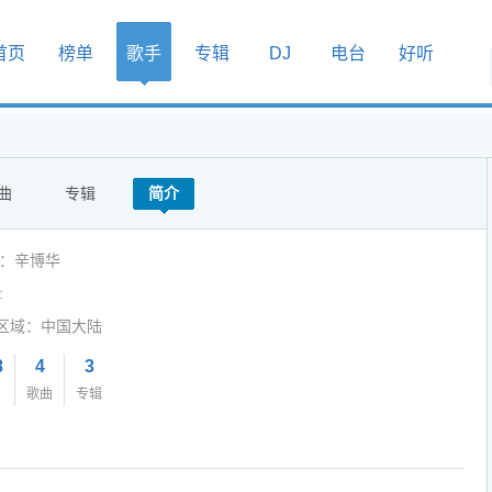
首页
榜单
歌手
专辑
DJ
电台
好听
曲
专辑
简介
人：辛博华
:
区域：中国大陆
8
4
3
歌曲
专辑