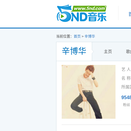
首页
当前位置：
首页
>
辛博华
辛博华
主页
歌
艺 
名 称
所属
954
粉丝