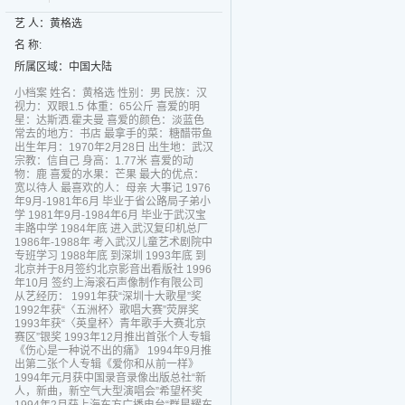
艺 人：黄格选
名 称:
所属区域：中国大陆
小档案 姓名：黄格选 性别：男 民族：汉
视力：双眼1.5 体重：65公斤 喜爱的明
星：达斯洒.霍夫曼 喜爱的颜色：淡蓝色
常去的地方：书店 最拿手的菜：糖醋带鱼
出生年月：1970年2月28日 出生地：武汉
宗教：信自己 身高：1.77米 喜爱的动
物：鹿 喜爱的水果：芒果 最大的优点：
宽以待人 最喜欢的人：母亲 大事记 1976
年9月-1981年6月 毕业于省公路局子弟小
学 1981年9月-1984年6月 毕业于武汉宝
丰路中学 1984年底 进入武汉复印机总厂
1986年-1988年 考入武汉儿童艺术剧院中
专班学习 1988年底 到深圳 1993年底 到
北京并于8月签约北京影音出看版社 1996
年10月 签约上海滚石声像制作有限公司
从艺经历： 1991年获“深圳十大歌星”奖
1992年获“〈五洲杯〉歌唱大赛”荧屏奖
1993年获“〈英皇杯〉青年歌手大赛北京
赛区”银奖 1993年12月推出首张个人专辑
《伤心是一种说不出的痛》 1994年9月推
出第二张个人专辑《爱你和从前一样》
1994年元月获中国录音录像出版总社“新
人，新曲，新空气大型演唱会”希望杯奖