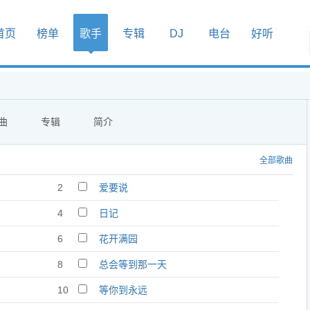
首页
榜单
歌手
专辑
DJ
电台
好听
曲
专辑
简介
全部歌曲
2
爱要说
4
日记
6
花开满园
8
总会等到那一天
10
等你到永远