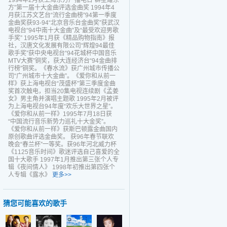
1994年2月获上海东方广播电台“群星耀东
方”第一届十大金曲评选金曲奖 1994年4
月获江苏文艺台“流行金曲榜”94第一季度
金曲奖获93-94“北京音乐台金曲奖”获武汉
电视台“94中南十大金曲”及“最受欢迎男歌
手奖” 1995年1月获《精品购物指南》报
社，汉唐文化发展有限公司“辉煌94最佳
歌手奖”获中央电视台“94花城杯中国音乐
MTV大赛”铜奖，获大连经济台“94金曲排
行榜”铜奖。《春水流》获广州城市传播公
司“广州城市十大金曲”。《爱你和从前一
样》获上海电视台“茂盛杯”第三季度金曲
奖首次触电，担当20集电视连续剧《孟姜
女》男主角并演唱主题歌 1995年2月被评
为上海电视台94年度“欢乐大世界之星”。
《爱你和从前一样》1995年7月18日获
“中国流行音乐新势力巡礼十大金奖”。
《爱你和从前一样》获斯巴顿露金曲国内
原创歌曲评选金曲奖。 获96年春节联欢
晚会“春兰杯”一等奖。获96年河北威力杯
《1125音乐时间》歌迷评选自己喜爱的全
国十大歌手 1997年1月推出第三张个人专
辑《夜间情人》 1998年初推出第四张个
人专辑《露水》
更多>>
猜您可能喜欢的歌手