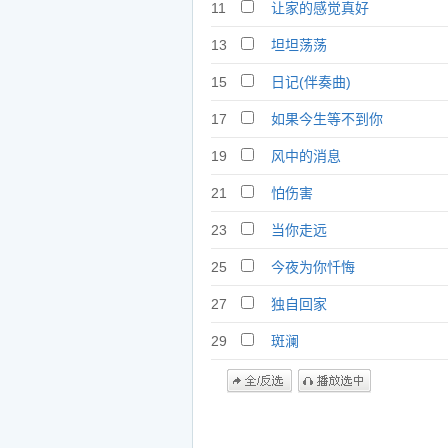
11
让家的感觉真好
13
坦坦荡荡
15
日记(伴奏曲)
17
如果今生等不到你
19
风中的消息
21
怕伤害
23
当你走远
25
今夜为你忏悔
27
独自回家
29
斑澜