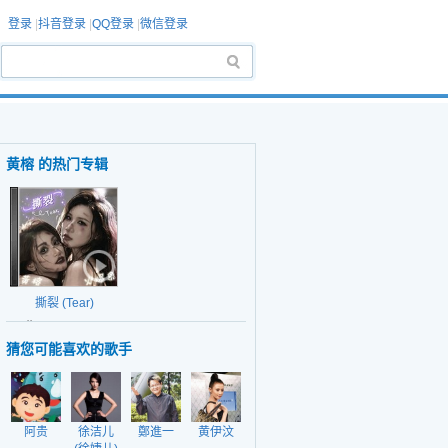
登录
|
抖音登录
|
QQ登录
|
微信登录
黄榕 的热门专辑
撕裂 (Tear)
日期：2026-05-24
猜您可能喜欢的歌手
阿贵
徐洁儿
鄭進一
黄伊汶