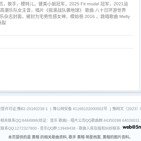
员，歌手，模特儿，健美小姐冠军，2025 Fit model 冠军，2021运
6年高潮乐队女主音，唱片《摇滚战队袭地球》 歌曲 八十日环游世界
娱乐杂志封面，被封为宅男性感女神，模始祖 2016 ，跳唱歌曲 Melty
撕裂
可证:豫B2-20160238-1
|
豫公网安备 41168102000002号
|
豫网文〔2023〕0
关联系QQ:8484998(验证：音乐 歌曲) - 唱片公司QQ歌曲群:44350288 64026
系QQ:1272327800 - 音乐QQ群:13949438 - 歌曲入库及版权纠纷联系:
本页提供的是 黄榕 的相关歌曲资料, 歌手 黄榕 明星档案, 黄榕的图片资料。