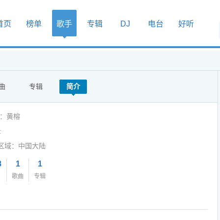
首页
榜单
歌手
专辑
DJ
电台
好听
曲
专辑
简介
人：黄榕
:
区域：中国大陆
8
1
1
歌曲
专辑