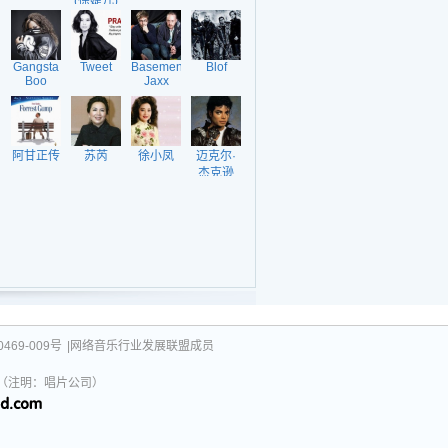
(徐婕儿)
Gangsta
Tweet
Basement
Blof
Boo
Jaxx
阿甘正传
苏芮
徐小凤
迈克尔·
杰克逊
469-009号
|网络音乐行业发展联盟成员
031（注明：唱片公司）