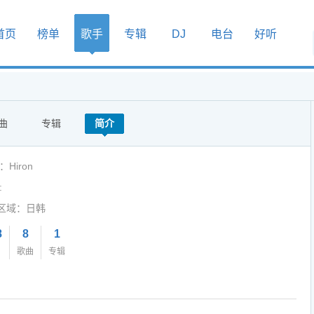
首页
榜单
歌手
专辑
DJ
电台
好听
曲
专辑
简介
：Hiron
:
区域：日韩
8
8
1
歌曲
专辑