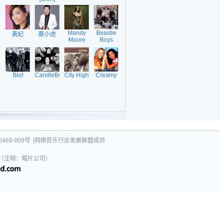
Mandy
Beastie
黃妃
蔡小虎
Moore
Boys
Blof
CandleBox
City High
Creamy
469-009号
|网络音乐行业发展联盟成员
031（注明：唱片公司）