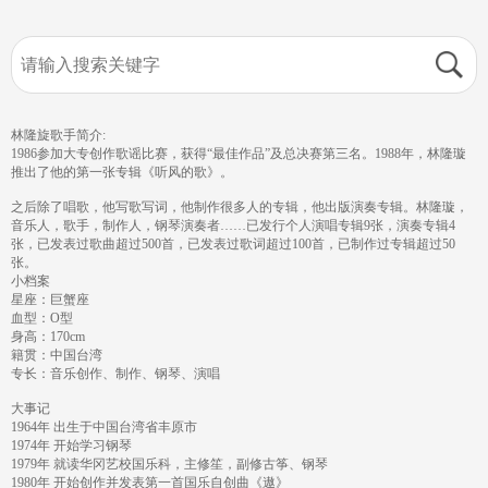
林隆旋歌手简介:
1986参加大专创作歌谣比赛，获得“最佳作品”及总决赛第三名。1988年，林隆璇
推出了他的第一张专辑《听风的歌》。
之后除了唱歌，他写歌写词，他制作很多人的专辑，他出版演奏专辑。林隆璇，
音乐人，歌手，制作人，钢琴演奏者……已发行个人演唱专辑9张，演奏专辑4
张，已发表过歌曲超过500首，已发表过歌词超过100首，已制作过专辑超过50
张。
小档案
星座：巨蟹座
血型：O型
身高：170cm
籍贯：中国台湾
专长：音乐创作、制作、钢琴、演唱
大事记
1964年 出生于中国台湾省丰原市
1974年 开始学习钢琴
1979年 就读华冈艺校国乐科，主修笙，副修古筝、钢琴
1980年 开始创作并发表第一首国乐自创曲《遨》