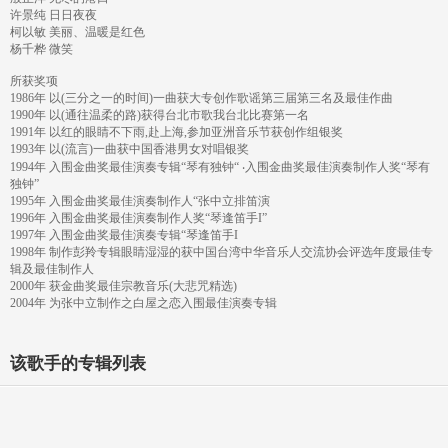
许景纯 日日夜夜
柯以敏 美丽、温暖是红色
杨千桦 微笑
所获奖项
1986年 以(三分之一的时间)一曲获大专创作歌谣第三届第三名及最佳作曲
1990年 以(通往温柔的路)获得台北市歌我台北比赛第一名
1991年 以红的眼睛不下雨,赴上海,参加亚洲音乐节获创作组银奖
1993年 以(流言)一曲获中国香港男女对唱银奖
1994年 入围金曲奖最佳演奏专辑“琴有独钟“ ‧入围金曲奖最佳演奏制作人奖“琴有
独钟”
1995年 入围金曲奖最佳演奏制作人“张中立排笛演
1996年 入围金曲奖最佳演奏制作人奖“琴逢笛手I”
1997年 入围金曲奖最佳演奏专辑“琴逢笛手I
1998年 制作彭羚专辑眼睛湿湿的获中国台湾中华音乐人交流协会评选年度最佳专
辑及最佳制作人
2000年 获金曲奖最佳宗教音乐(大悲咒精选)
2004年 为张中立制作之白屋之恋入围最佳演奏专辑
该歌手的专辑列表