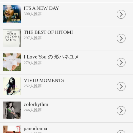
ITS A NEW DAY
300
人推荐
THE BEST OF HITOMI
297
人推荐
I Love You の 形ハネユメ
279
人推荐
VIVID MOMENTS
252
人推荐
colorhythm
246
人推荐
panodrama