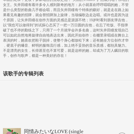
女王。矢井田瞳有着许多令人感到新奇的地方：从小就喜欢哼哼唱唱的她，不管
是什么类型的歌曲几乎都会唱，而且矢井田瞳有个特殊的癖好，就是走在路上如
果看见有趣的招牌，就会替招牌加上旋律，当场编歌边走边唱。或许也是因为这
个原因，让矢井田瞳在创作方面的灵感总是源源不绝；19岁时看到朋友弹吉他，
以“我也可以做得到”的试探心态买了一把一万日圆的吉他，在忘了吃饭、手指弹
破了也不停的勤练之下，只用了一个月就学会许多名曲，这时矢井田瞳发现自己
可以如此自然地将旋律自由地表达出来，因此开始创作；在棚里录唱或在舞台上
表演的时，她喜欢把鞋子脱掉，使整个身心都放松下来；还有她全方位创作才华
﹑硬底子的嗓音、鲜明的服饰流行感，加上绝不妥协的音乐质感，都别具魅力。
不是漂亮的女生，长得甚至也不算可爱，就是这样的她，却成为了万人瞩目的歌
手，创作与歌声，都是一种美好的存在！
该歌手的专辑列表
同情みたいなLOVE (single