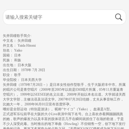
矢井田瞳歌手简介:
中文名： 矢井田瞳
外文名： Yaida Hitomi
别名： Yaiko
国籍： 日本
民族： 和族
出生地： 日本大阪
出生日期： 1978年 7月 28日
职业： 歌手
毕业院校： 日本关西大学
矢井田瞳（1978年7月28日－）是日本女性创作型歌手，生于大阪府丰中市。所属
的唱片公司是青空唱片（2000年至2005年以前是EMI唱片所属，05年11月重返青
空唱片）。1999年以SEESEE的名义出道。2000年开始以本名出道。大学就读关西
大学文学部，主修法语及法语文学。2007年07月28日结婚，丈夫从事音响工作，
比她大一年 。2009年06月01日宣布首度怀孕。
嗜好是全部运动（特别是游泳）。昵称“ヤイコ”（Yaiko）。血液是A型。
正式进军乐坛前早在大阪的大小Live表演中闯下名号。台上喜欢赤着脚蹦蹦跳跳
的她，歌声的爆发力以及丰富的肢体语言几乎在瞬间就抓住了在场的歌迷，于是
不少人深受此毒。当时推出的地下单曲《Howling》不但销售一空，创下地下发行
单曲的记录，更攻下多家电台的点歌之冠，“关西的YAIKO”俨然成为地下乐坛的