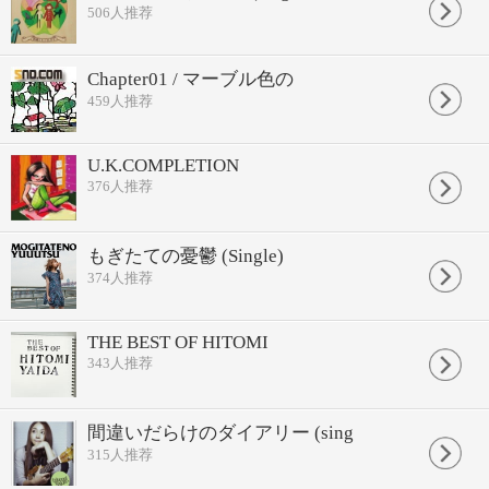
506
人推荐
Chapter01 / マーブル色の
459
人推荐
U.K.COMPLETION
376
人推荐
もぎたての憂鬱 (Single)
374
人推荐
THE BEST OF HITOMI
343
人推荐
間違いだらけのダイアリー (sing
315
人推荐