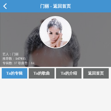
门丽 - 返回首页
艺人：门丽
推荐数：
147935
专辑数: 37 歌曲数：84
Ta的专辑
Ta的歌曲
Ta的介绍
返回首页