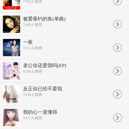
7510
人推荐
被爱垂钓的鱼(单曲)
7449
人推荐
一夜
7411
人推荐
老公你还爱我吗(EP)
6249
人推荐
反正你已经不爱我
5550
人推荐
我的心一直懂得
5372
人推荐