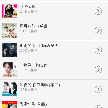
那些情歌
22444
人推荐
哥哥妹妹（单曲）
20133
人推荐
相思的雨 - 门丽&笑天
20067
人推荐
一物降一物(EP)
18925
人推荐
亲爱的 你在哪里(单曲)
15746
人推荐
凤凰情歌(单曲)