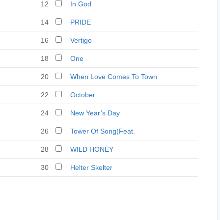
12
In God
14
PRIDE
16
Vertigo
18
One
20
When Love Comes To Town
(U2 and BB King)
22
October
24
New Year’s Day
Y
26
Tower Of Song(Feat.
Leonard Cohen)
28
WILD HONEY
30
Helter Skelter