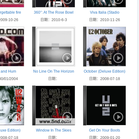
gettable fire
360°: At The Rose Bowl
Viva Italia (Stadio
luxe Edition)
09-10-26
日期：2010-6-3
日期：2010-11-26
Olimpico, Roma)
e and Hum
No Line On The Horizon
October (Deluxe Edition)
/01/2004
日期：
日期：2008-07-18
uxe Edition)
Window In The Skies
Get On Your Boots
08-07-18
日期：
日期：2009-01-20
(Single)