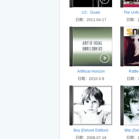
U2：Duals
The Unfor
日期：2011-04-17
(Super De
日期：20
Artificial Horizon
Rattl
日期：2010-3-9
日期：30
Boy (Deluxe Edition)
War (Del
日期：2008-07-18
日期：20