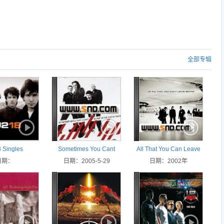
全部专辑
 Singles
Sometimes You Cant
All That You Can Leave
日期：
Make It on Your Own
日期：2005-5-29
日期：2002年
Behind
[CD-SINGLE]