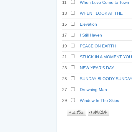
11
When Love Come to Town
13
WHEN I LOOK AT THE
WORLD
15
Elevation
17
I Still Haven
19
PEACE ON EARTH
21
STUCK IN A MOMENT YOU
CAN’T GET OUT OF
23
NEW YEAR’S DAY
25
SUNDAY BLOODY SUNDA
27
Drowning Man
29
Window In The Skies