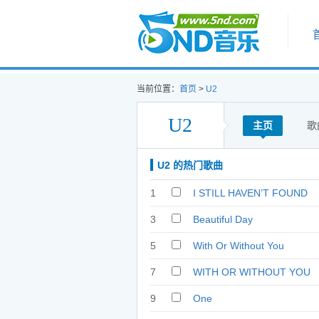
首页
当前位置：
首页
>
U2
U2
主页
歌
U2 的热门歌曲
1
I STILL HAVEN’T FOUND
WHAT I’M LOOKING FOR
3
Beautiful Day
5
With Or Without You
7
WITH OR WITHOUT YOU
9
One