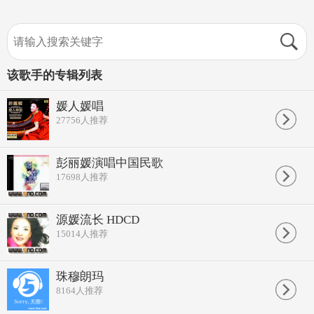
该歌手的专辑列表
媛人媛唱
27756
人推荐
彭丽媛演唱中国民歌
17698
人推荐
源媛流长 HDCD
15014
人推荐
珠穆朗玛
8164
人推荐