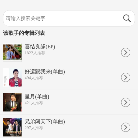
该歌手的专辑列表
喜结良缘(EP)
1822
人推荐
好运跟我来(单曲)
494
人推荐
星月(单曲)
421
人推荐
兄弟闯天下(单曲)
297
人推荐