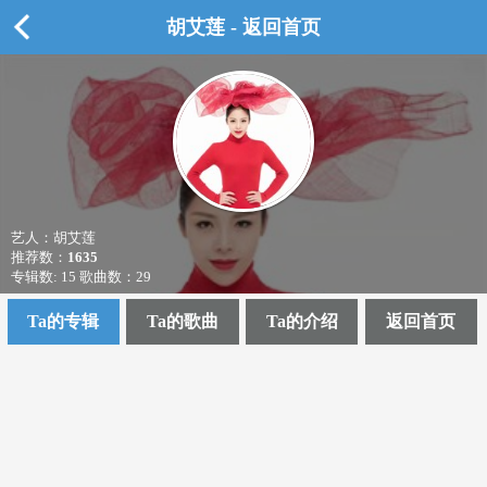
胡艾莲 - 返回首页
艺人：胡艾莲
推荐数：
1635
专辑数: 15 歌曲数：29
Ta的专辑
Ta的歌曲
Ta的介绍
返回首页