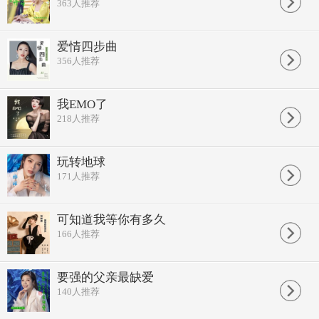
363
人推荐
爱情四步曲
356
人推荐
我EMO了
218
人推荐
玩转地球
171
人推荐
可知道我等你有多久
166
人推荐
要强的父亲最缺爱
140
人推荐