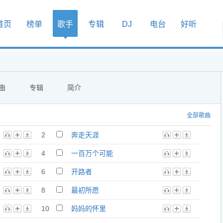
首页
榜单
歌手
专辑
DJ
电台
好听
曲
专辑
简介
全部歌曲
2
奔走天涯
4
一百万个可能
6
开路者
8
最初所愿
10
妈妈的怀里