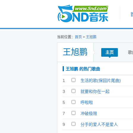
首页
当前位置：
首页
>
王旭鹏
王旭鹏
主页
歌
王旭鹏 的热门歌曲
1
生活的歌(保囧片尾曲)
3
就要和你在一起
5
呼啦啦
7
冲破极限
9
分手的爱人不是爱人