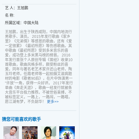
艺 人：王旭鹏
名 称:
所属区域：中国大陆
王旭鹏，出生于陕西咸阳，中国内地流行
男歌手、演员。 2015年发行歌曲《家乡
里》《兄弟情》等感恩的歌曲，还有《爱
一定很累》《最初所愿》等伤感歌曲。其
中歌曲《最初所愿》受到多米音乐的喜
爱，成功登上多米黑马榜的榜首。 2016
年发行首张个人原创专辑《曾经》收录10
首歌曲，歌曲风格多样，颇受粉丝的喜
爱。同年与著名老艺术家许还山老师，陶
玉玲老师，任霞老师等一起拍摄艾滋病题
材的电影《歌者90后》，在片中饰演男一
“许放”一角，获得一众好评。 2017年发行
单曲《奔走天涯》，歌曲一经发行就被各
大音乐平台极力推荐。不被世俗束缚，不
被标签定义，一路上，一路闯，一路唱，
愿江湖有梦，不负韶华！
更多>>
猜您可能喜欢的歌手