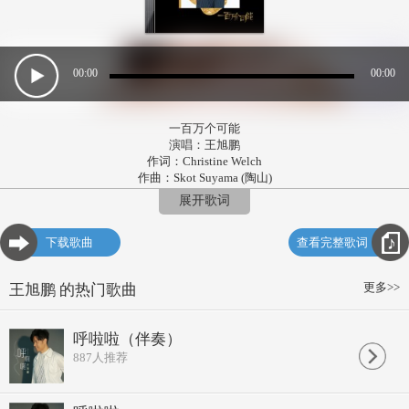
00:00
00:00
一百万个可能
演唱：王旭鹏
作词：Christine Welch
作曲：Skot Suyama (陶山)
编曲：翁梓铭
展开歌词
吉他：杨颖彪
Bass：李一鑫
下载歌曲
查看完整歌词
鼓：胡瑀轩
和声：何欣、张迁
监制：彭丞吉
更多>>
王旭鹏 的热门歌曲
制作人：何欣
录音&混音棚：音合百纳
发行：重视文化传媒
呼啦啦（伴奏）
幽静 窗外满地片片寒花
887
人推荐
一瞬间永恒的时差
窝在棉被里
倾听 踏雪听沉默的声音
飘雪藏永恒的身影