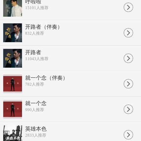
呼啦啦
雪树下等你
15101
人推荐
在一瞬间
有一百万个可能
该向前走
开路者（伴奏）
或者继续等
832
人推荐
这冬夜里
有百万个不确定
渐入深夜
或期盼天明
开路者
云空的泪
11043
人推荐
一如冰凌结晶了
成雪花垂
这一瞬间
就一个念（伴奏）
有一百万个可能
782
人推荐
窝进棉被
或面对寒冷
重视文化传媒出品
幽静 寒风吹来一缕声音
就一个念
一瞬间
990
人推荐
看着你走近
暖了我冬心
倾听 踏雪听沉默的声音
英雄本色
飘雪藏永恒的身影
2833
人推荐
雪树下等你