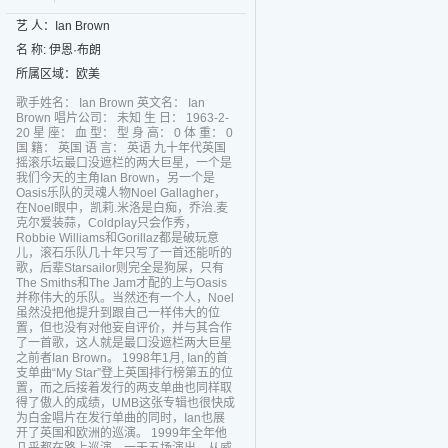
艺 人：Ian Brown
名 称: 伊恩·布朗
所属区域：欧美
歌手姓名： Ian Brown 英文名： Ian
Brown 唱片公司： 未知 生 日： 1963-2-
20 星 座： 血 型： 型 身 高： 0 体 重： 0
国 籍： 英国 语 言： 英语 九十年代英国
摇滚乐坛最口没遮栏的两大巨星，一个是
我们今天的主角Ian Brown，另一个是
Oasis乐队的灵魂人物Noel Gallagher，
在Noel眼中，凯莉.米洛是白痴，乔治.麦
克尔爱装蒜，Coldplay只会作秀，
Robbie Williams和Gorillaz都是破玩意
儿，滚石乐队几十年只写了一首还能听的
歌，后辈Starsailor则完全是狗屎，只有
The Smiths和The Jam才配的上与Oasis
并称伟大的乐队。当然还有一个人，Noel
虽然没把他提升到跟自己一样伟大的位
置，但也没有对他妄自评价，并与其合作
了一首歌，这人就是最口没遮栏两大巨星
之前者Ian Brown。 1998年1月, Ian的首
支单曲“My Star”登上英国排行榜第五的位
置，而之后接着发行的两支单曲也同样取
得了傲人的成绩，UMB这张专辑也很快成
为白金唱片在发行单曲的同时，Ian也展
开了英国和欧洲的巡演。 1999年全年他