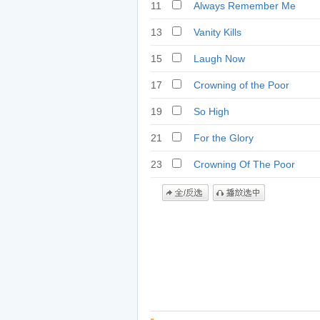
11
Always Remember Me
13
Vanity Kills
15
Laugh Now
17
Crowning of the Poor
19
So High
21
For the Glory
23
Crowning Of The Poor