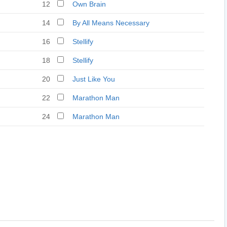
12
Own Brain
14
By All Means Necessary
16
Stellify
18
Stellify
20
Just Like You
22
Marathon Man
24
Marathon Man