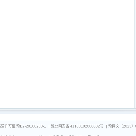
可证:豫B2-20160238-1
|
豫公网安备 41168102000002号
|
豫网文〔2023〕0