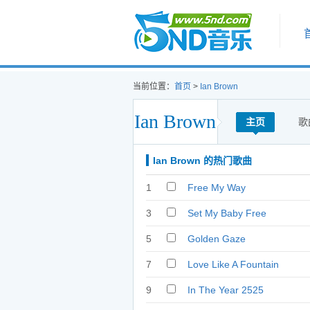
首页
当前位置：
首页
>
Ian Brown
Ian Brown
主页
歌
Ian Brown 的热门歌曲
1
Free My Way
3
Set My Baby Free
5
Golden Gaze
7
Love Like A Fountain
9
In The Year 2525