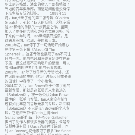
几乎都在路上巡演，一天五场演出，从威
尔士到苏格兰，演出的收入全部都捐给了
当地的青年俱乐部。而这期间他也没有停
下准备新专辑的脚步。 1999年11
月，Ian推出了他的第二张专辑《Golden
Greats》，引起了巨大的反响。这张专辑
是Ian和他的乐队的一张转型之作。里面
加入了更多的吉他和更多的舞曲风格。接
下来的一年时间，Ian继续展开巡演，足
迹踏遍英国、欧洲、美国和日本。
2001年初，Ian停下了一切活动开始潜心
制作第三张专辑《Music Of The
Spheres》。这张专辑也展现了Ian不同往
日的一面。他与电台和评论界始终存在着
矛盾，但这丝毫不影响唱片的销量，可以
看出Ian的拥护者们对他的无限忠诚。
2003年，Ian除了制作新的专辑以外，还
在风靡全球的电影《哈利·波特和阿兹卡班
的囚徒》中客串了一个小角色。
2004年12月，Ian Brown终于带来了他的
最新专辑，那就是这张曝光人生轨迹的
《Solarized》，被一致公认为Ian Brown
最棒的一张单飞专辑。Ian从来没有制作
过有如此丰富的音乐元素的专辑，新专辑
《Solarized》不只是Ian Brown的个人专
辑，它也应当算作Oasis主将Noel
Gallagher的作品，其中Noel Gallagher
担当了制作人和很多乐器的演奏，但是专
辑却并没有属于Oasis的那种浮躁感，同
时Ian Brown也说他汲取了很多The Stone