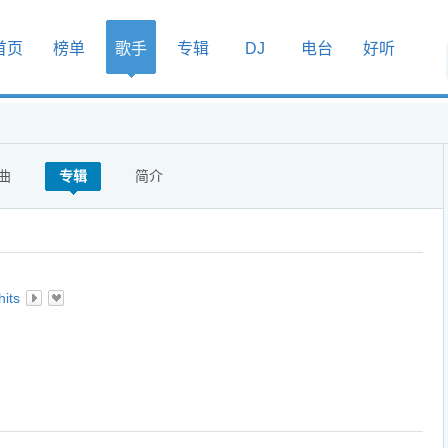
首页
榜单
歌手
专辑
DJ
电台
好听
曲
专辑
简介
hits