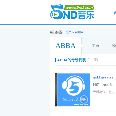
首页
当前位置：
首页
>
ABBA
ABBA
主页
歌
听
播
下
ABBA的专辑列表
（共1张）
听
播
下
听
播
下
gold greatest 
听
播
下
时间：2002年
听
播
下
专辑简介：暂无
听
播
下
听
播
下