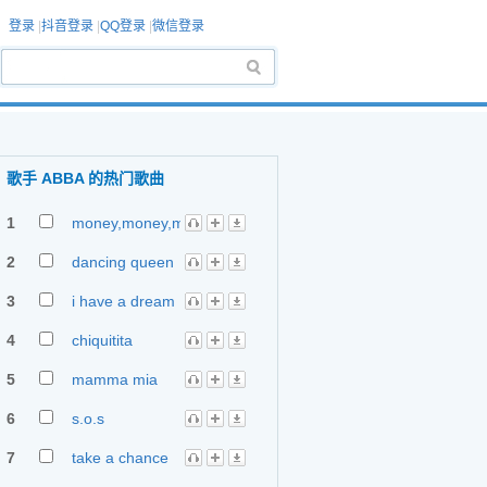
登录
|
抖音登录
|
QQ登录
|
微信登录
歌手 ABBA 的热门歌曲
1
money,money,money
2
dancing queen
3
i have a dream
4
chiquitita
5
mamma mia
6
s.o.s
7
take a chance
on me