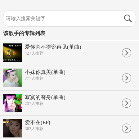
该歌手的专辑列表
爱你舍不得说再见(单曲)
427
人推荐
小妹你真美(单曲)
777
人推荐
寂寞的替身(单曲)
237
人推荐
爱不在(EP)
382
人推荐