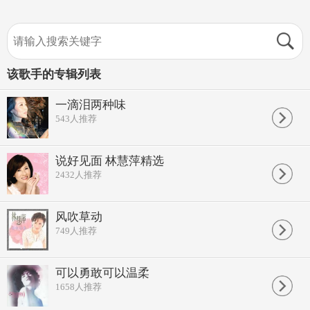
该歌手的专辑列表
一滴泪两种味
543
人推荐
说好见面 林慧萍精选
2432
人推荐
风吹草动
749
人推荐
可以勇敢可以温柔
1658
人推荐