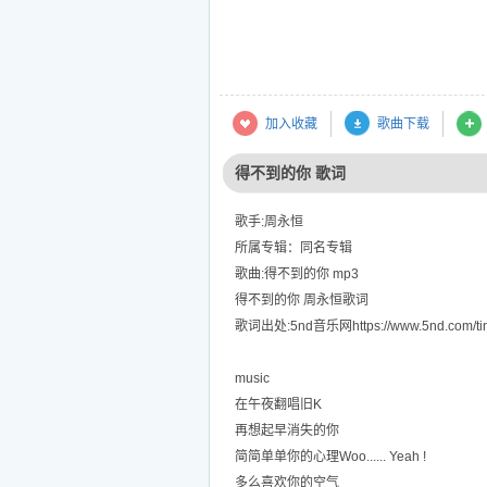
加入收藏
歌曲下载
得不到的你 歌词
歌手:周永恒
所属专辑：同名专辑
歌曲:得不到的你 mp3
得不到的你 周永恒歌词
歌词出处:5nd音乐网https://www.5nd.com/tin
music
在午夜翻唱旧K
再想起早消失的你
简简单单你的心理Woo...... Yeah !
多么喜欢你的空气