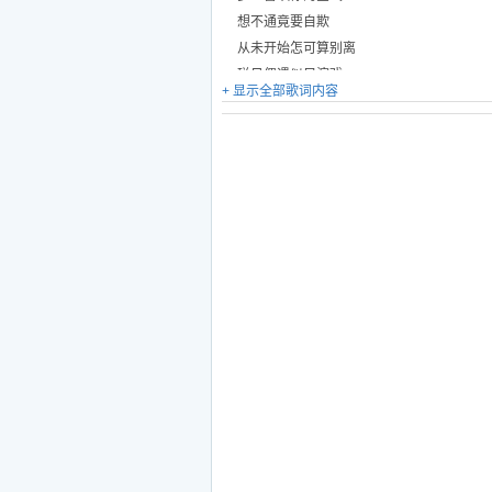
想不通竟要自欺
从未开始怎可算别离
碰见偶遇似足演戏
+ 显示全部歌词内容
看上邂逅沦陷世纪
矛盾这得不到的你
我我放低你不起
白费的心机 被你早抛弃
没志气痴心隔离
想不通竟要自欺
从未开始怎可算别离
碰见偶遇似足演戏
看上邂逅沦陷世纪
矛盾这得不到的你
盼你不再逃避
白费的心机 被你早抛弃
没志气痴心隔离
情欠道理 缘靠运气
何以是你 只有你......