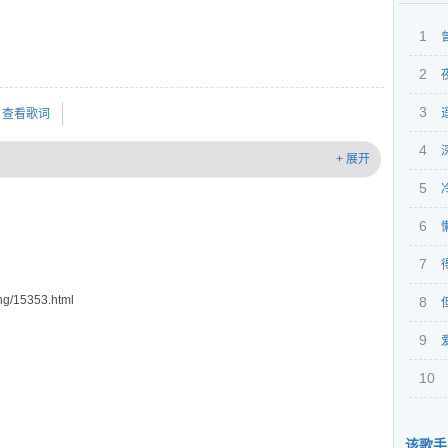
1
2
3
查看歌词
4
+ 展开
5
音
6
7
g/15353.html
8
9
10
该歌手