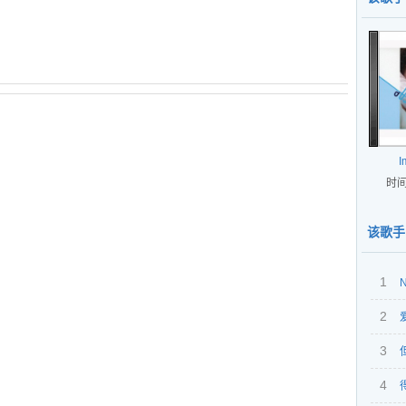
I
时间
该歌手
1
N
2
3
4