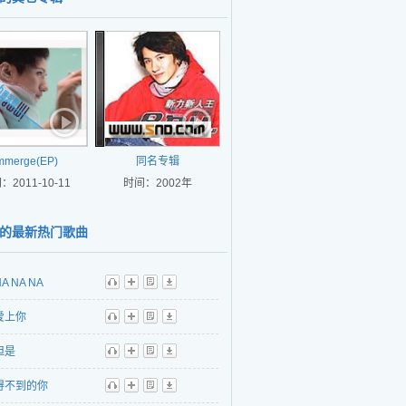
mmerge(EP)
同名专辑
：2011-10-11
时间：2002年
的最新热门歌曲
A NA NA
听
播
歌
下
爱上你
听
播
歌
下
但是
听
播
歌
下
得不到的你
听
播
歌
下