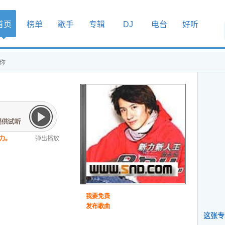
首页
榜单
歌手
专辑
DJ
电台
好听
的你
力。
弹出播放
我要免费
发布歌曲
这张专