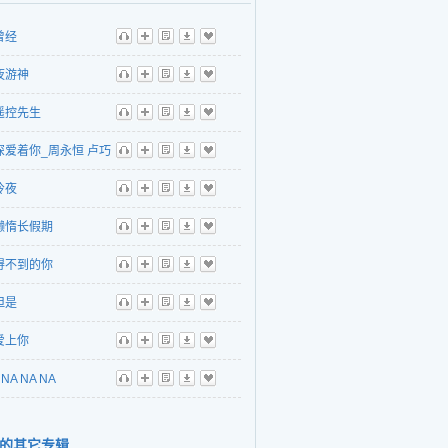
曾经
听
播
歌
下
收
夜游神
听
播
歌
下
收
遥控先生
听
播
歌
下
收
深爱着你_周永恒 卢巧
听
播
歌
下
收
冷夜
听
播
歌
下
收
懒惰长假期
听
播
歌
下
收
得不到的你
听
播
歌
下
收
但是
听
播
歌
下
收
爱上你
听
播
歌
下
收
NA NA NA
听
播
歌
下
收
的其它专辑