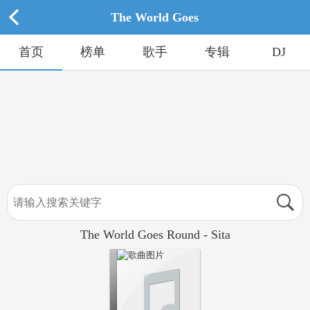
The World Goes
首页
榜单
歌手
专辑
DJ
The World Goes Round - Sita