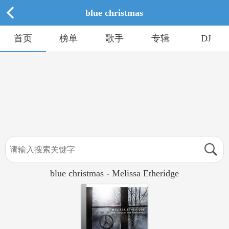
blue christmas
首页
榜单
歌手
专辑
DJ
blue christmas - Melissa Etheridge