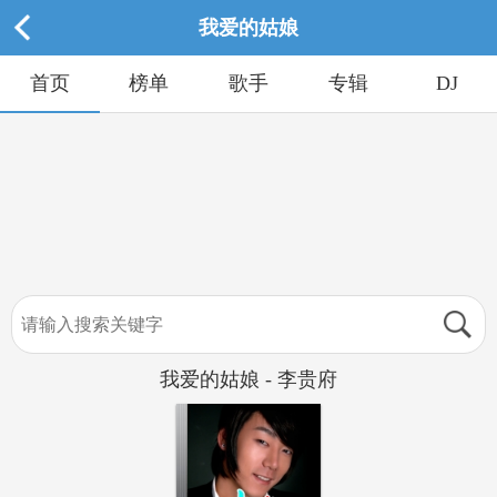
我爱的姑娘
首页
榜单
歌手
专辑
DJ
我爱的姑娘 - 李贵府